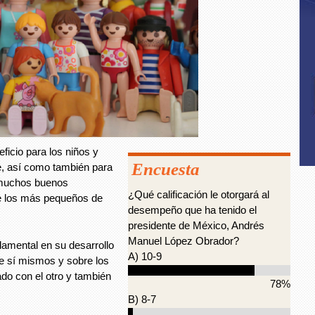
oto / Unsplash
icio para los niños y
Encuesta
re, así como también para
e muchos buenos
¿Qué calificación le otorgará al
de los más pequeños de
desempeño que ha tenido el
presidente de México, Andrés
Manuel López Obrador?
amental en su desarrollo
A) 10-9
e sí mismos y sobre los
do con el otro y también
78%
B) 8-7