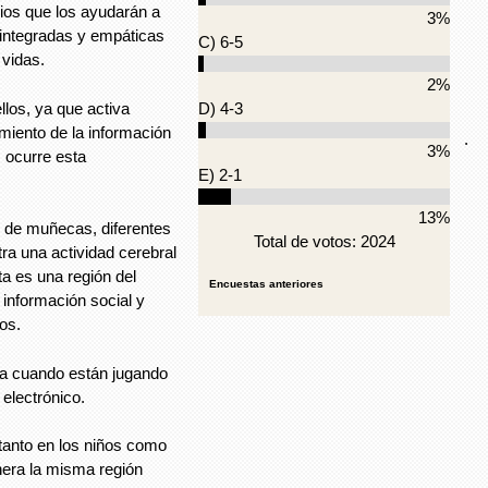
cios que los ayudarán a
3%
integradas y empáticas
C) 6-5
 vidas.
2%
los, ya que activa
D) 4-3
miento de la información
.
3%
 ocurre esta
E) 2-1
13%
s de muñecas, diferentes
Total de votos: 2024
ra una actividad cerebral
ta es una región del
Encuestas anteriores
información social y
os.
era cuando están jugando
 electrónico.
tanto en los niños como
nera la misma región