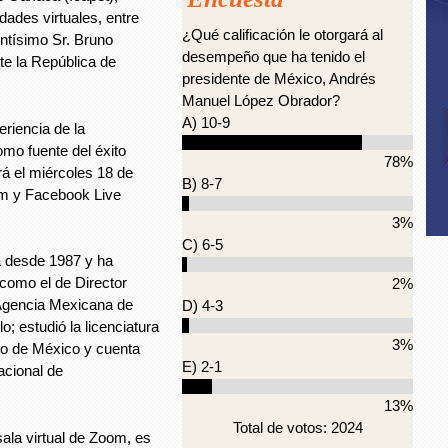
dades virtuales, entre
¿Qué calificación le otorgará al
entísimo Sr. Bruno
desempeño que ha tenido el
te la República de
presidente de México, Andrés
Manuel López Obrador?
A) 10-9
eriencia de la
omo fuente del éxito
78%
rá el miércoles 18 de
B) 8-7
om y Facebook Live
3%
C) 6-5
a desde 1987 y ha
 como el de Director
2%
Agencia Mexicana de
D) 4-3
o; estudió la licenciatura
3%
io de México y cuenta
E) 2-1
acional de
13%
Total de votos: 2024
sala virtual de Zoom, es