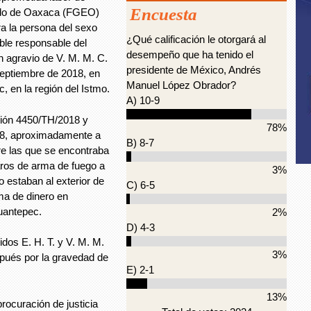
Encuesta
stado de Oaxaca (FGEO)
ra la persona del sexo
¿Qué calificación le otorgará al
ble responsable del
desempeño que ha tenido el
en agravio de V. M. M. C.
presidente de México, Andrés
septiembre de 2018, en
Manuel López Obrador?
 en la región del Istmo.
A) 10-9
ción 4450/TH/2018 y
78%
18, aproximadamente a
B) 8-7
re las que se encontraba
aros de arma de fuego a
3%
estaban al exterior de
C) 6-5
ma de dinero en
uantepec.
2%
D) 4-3
dos E. H. T. y V. M. M.
3%
espués por la gravedad de
E) 2-1
13%
procuración de justicia