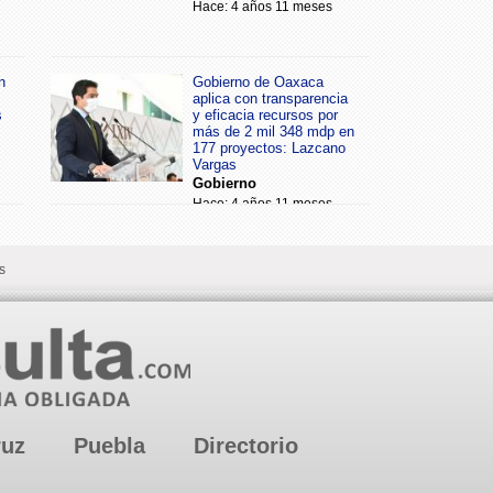
Hace: 4 años 11 meses
n
Gobierno de Oaxaca
aplica con transparencia
s
y eficacia recursos por
más de 2 mil 348 mdp en
177 proyectos: Lazcano
Vargas
Gobierno
Hace: 4 años 11 meses
s
ruz
Puebla
Directorio