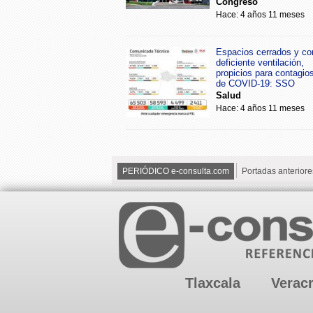
Congreso
Hace: 4 años 11 meses
Espacios cerrados y co
deficiente ventilación,
propicios para contagio
de COVID-19: SSO
Salud
Hace: 4 años 11 meses
PERIÓDICO e-consulta.com
Portadas anteriore
Tlaxcala
Verac