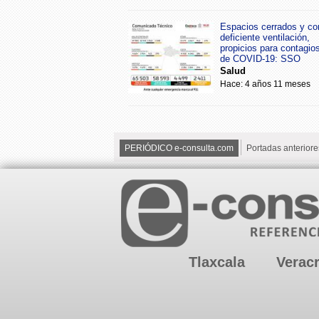
Espacios cerrados y co
deficiente ventilación,
propicios para contagio
de COVID-19: SSO
Salud
Hace: 4 años 11 meses
PERIÓDICO e-consulta.com
Portadas anteriore
Tlaxcala
Verac