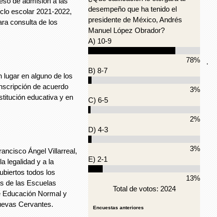
ceso de admisión a las
desempeño que ha tenido el
iclo escolar 2021-2022,
presidente de México, Andrés
ra consulta de los
Manuel López Obrador?
A) 10-9
78%
.
B) 8-7
 lugar en alguno de los
inscripción de acuerdo
3%
stitución educativa y en
C) 6-5
2%
D) 4-3
3%
rancisco Ángel Villarreal,
E) 2-1
a legalidad y a la
ubiertos todos los
13%
as de las Escuelas
Total de votos: 2024
de Educación Normal y
uevas Cervantes.
Encuestas anteriores