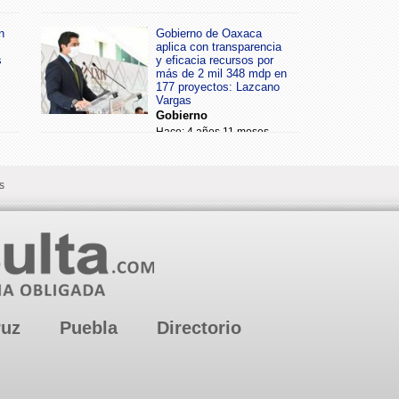
n
Gobierno de Oaxaca
aplica con transparencia
s
y eficacia recursos por
más de 2 mil 348 mdp en
177 proyectos: Lazcano
Vargas
Gobierno
Hace: 4 años 11 meses
s
ruz
Puebla
Directorio