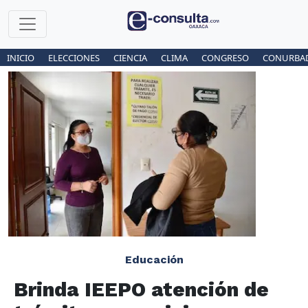
INICIO
ELECCIONES
CIENCIA
CLIMA
CONGRESO
CONURBA
Educación
Brinda IEEPO atención de