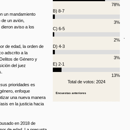
78%
B) 8-7
con un mandamiento
 de un avión,
3%
 dieron aviso a los
C) 6-5
.
2%
or de edad, la orden de
D) 4-3
co adscrito a la
3%
Delitos de Género y
E) 2-1
ición del juez
s.
13%
Total de votos: 2024
e sus prioridades es
 género, enfoque
Encuestas anteriores
antizar una nueva manera
asis en la justicia hacia
abusado en 2018 de
nor de edad. La presunta