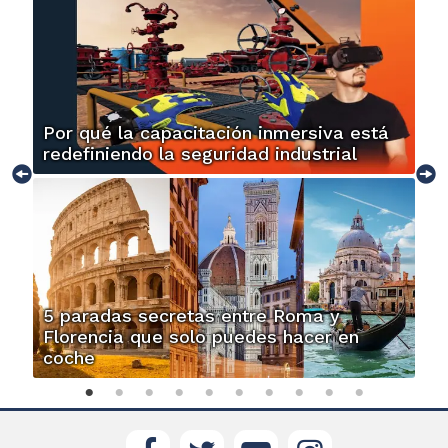
Por qué la capacitación inmersiva está
redefiniendo la seguridad industrial
5 paradas secretas entre Roma y
Florencia que solo puedes hacer en
coche