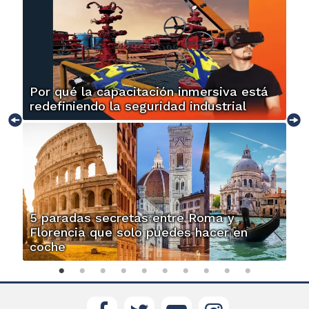
Por qué la capacitación inmersiva está
redefiniendo la seguridad industrial
5 paradas secretas entre Roma y
Florencia que solo puedes hacer en
coche