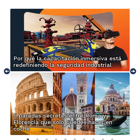
Por qué la capacitación inmersiva está
redefiniendo la seguridad industrial
5 paradas secretas entre Roma y
Florencia que solo puedes hacer en
coche