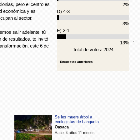
onias, pero el centro es
2%
ad económica y es
D) 4-3
cupan al sector.
3%
E) 2-1
emos salir adelante, tú
e resultados, te invitó
.
13%
ransformación, este 6 de
Total de votos: 2024
Encuestas anteriores
Se les muere árbol a
ecologistas de banqueta
Oaxaca
Hace: 4 años 11 meses