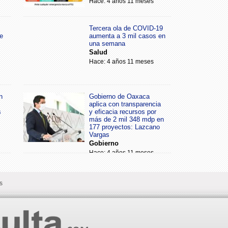
Hace: 4 años 11 meses
Tercera ola de COVID-19
e
aumenta a 3 mil casos en
una semana
Salud
Hace: 4 años 11 meses
n
Gobierno de Oaxaca
aplica con transparencia
s
y eficacia recursos por
más de 2 mil 348 mdp en
177 proyectos: Lazcano
Vargas
Gobierno
Hace: 4 años 11 meses
s