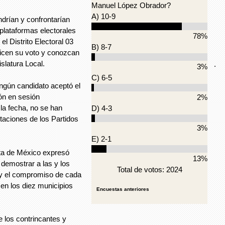
Manuel López Obrador?
A) 10-9
ndrían y confrontarían
plataformas electorales
78%
el Distrito Electoral 03
B) 8-7
licen su voto y conozcan
slatura Local.
.
3%
C) 6-5
ngún candidato aceptó el
ión en sesión
2%
 la fecha, no se han
D) 4-3
taciones de los Partidos
3%
E) 2-1
sta de México expresó
13%
 demostrar a las y los
Total de votos: 2024
 y el compromiso de cada
 en los diez municipios
Encuestas anteriores
e los contrincantes y