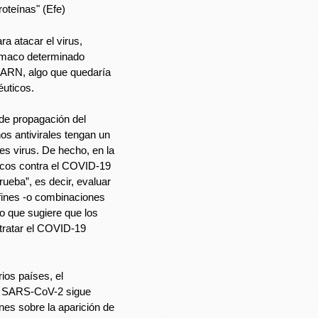
roteínas" (Efe)
ra atacar el virus,
rmaco determinado
el ARN, algo que quedaría
uticos.
e propagación del
os antivirales tengan un
es virus. De hecho, en la
acos contra el COVID-19
rueba”, es decir, evaluar
fines -o combinaciones
lo que sugiere que los
 tratar el COVID-19
ios países, el
 el SARS-CoV-2 sigue
nes sobre la aparición de