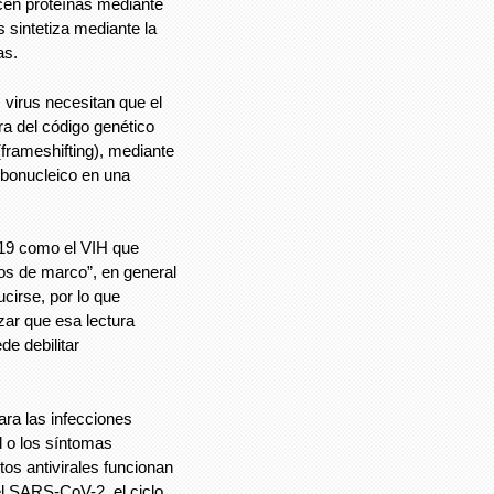
cen proteínas mediante
 sintetiza mediante la
as.
s virus necesitan que el
a del código genético
rameshifting), mediante
ribonucleico en una
-19 como el VIH que
os de marco”, en general
cirse, por lo que
ar que esa lectura
e debilitar
ara las infecciones
ed o los síntomas
tos antivirales funcionan
 el SARS-CoV-2, el ciclo