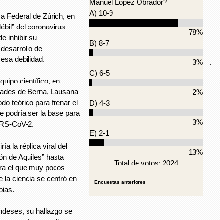
Manuel López Obrador?
A) 10-9
ca Federal de Zúrich, en
ébil” del coronavirus
78%
e inhibir su
B) 8-7
l desarrollo de
esa debilidad.
3%
.
C) 6-5
quipo científico, en
idades de Berna, Lausana
2%
odo teórico para frenar el
D) 4-3
 podría ser la base para
3%
ARS-CoV-2.
E) 2-1
ía la réplica viral del
13%
ón de Aquiles” hasta
Total de votos: 2024
ra el que muy pocos
 la ciencia se centró en
Encuestas anteriores
pias.
andeses, su hallazgo se