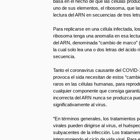
basa en el hecho de que las células produ
uno de sus elementos, el ribosoma, que las
lectura del ARN en secuencias de tres letr
Para replicarse en una célula infectada, lo
ribosoma tenga una anomalía en esa lectur
del ARN, denominada “cambio de marco” (f
la cual solo lea una o dos letras del ácido 
secuencia.
Tanto el coronavirus causante del COVID
provoca el sida necesitan de estos “cambi
raros en las células humanas, para reprodu
cualquier componente que consiga garantiz
incorrecta del ARN nunca se produzca pued
significativamente al virus.
“En términos generales, los tratamientos p
virales pueden dirigirse al virus, el huésp
subyacentes de la infección. Los tratamien
interrumpiendo el ciclo de vida viral. Para