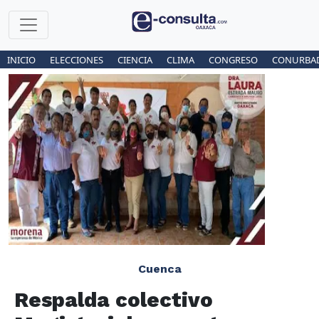
INICIO
ELECCIONES
CIENCIA
CLIMA
CONGRESO
CONURBA
Cuenca
Respalda colectivo