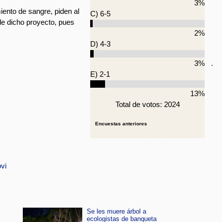
3%
iento de sangre, piden al
C) 6-5
de dicho proyecto, pues
2%
D) 4-3
.
3%
E) 2-1
13%
Total de votos: 2024
Encuestas anteriores
vi
Se les muere árbol a
ecologistas de banqueta