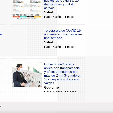
nuevos de Covid-19, 20
defunciones y mil 965
activos
Salud
Hace: 4 años 11 meses
Tercera ola de COVID-19
e
aumenta a 3 mil casos en
una semana
Salud
Hace: 4 años 11 meses
n
Gobierno de Oaxaca
aplica con transparencia
s
y eficacia recursos por
más de 2 mil 348 mdp en
177 proyectos: Lazcano
Vargas
Gobierno
Hace: 4 años 11 meses
s