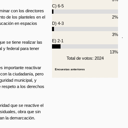
C) 6-5
minar con los directores
to de los planteles en el
2%
ducación en espacios
D) 4-3
3%
.
E) 2-1
ue se tiene realizar las
l y federal para tener
13%
Total de votos: 2024
s importante reactivar
Encuestas anteriores
 con la ciudadanía, pero
guridad municipal, y
e respeto a los derechos
idad que se reactive el
siduales, obra que sin
san la demarcación.