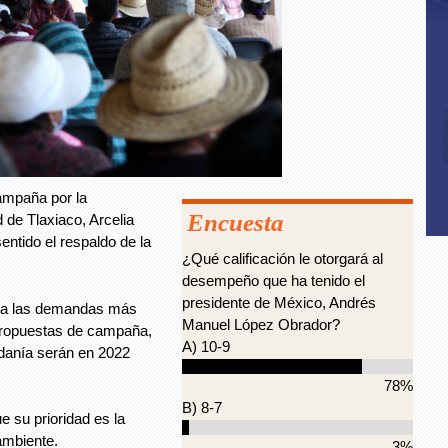
ampaña por la
Encuesta
 de Tlaxiaco, Arcelia
ntido el respaldo de la
¿Qué calificación le otorgará al
desempeño que ha tenido el
presidente de México, Andrés
cha las demandas más
Manuel López Obrador?
 propuestas de campaña,
A) 10-9
danía serán en 2022
78%
B) 8-7
ue su prioridad es la
ambiente.
3%