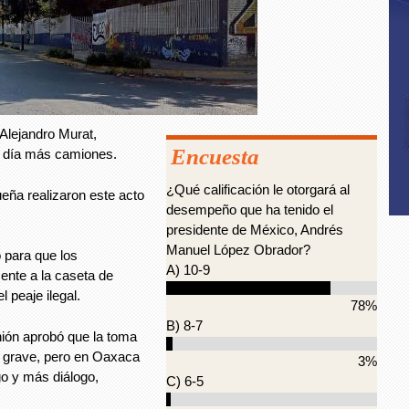
 Alejandro Murat,
Encuesta
e día más camiones.
¿Qué calificación le otorgará al
eña realizaron este acto
desempeño que ha tenido el
presidente de México, Andrés
Manuel López Obrador?
 para que los
A) 10-9
nte a la caseta de
 peaje ilegal.
78%
B) 8-7
nión aprobó que la toma
to grave, pero en Oaxaca
3%
ogo y más diálogo,
C) 6-5