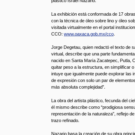
plástico Israel Nazario.
La exhibición está conformada de 17 obras 
con la técnica de óleo sobre lino y óleo sob
visitada virtualmente en el portal institucion
CCO:
www.oaxaca.gob.mx/cco
.
Jorge Degetau, quien redactó el texto de s
virtual, describe que una parte fundamental 
nacido en Santa María Zacatepec, Putla, 
quitar peso a la estructura, en simplificar o
intuye que igualmente puede explorar las i
de expresión con solo un par de elementos
más absoluta complejidad”.
La obra del artista plástico, fecunda del cie
él mismo describe como “prodigiosa sensu
representación de la naturaleza”, reflejo 
trazo refinado.
Nazario basa la creación de su obra princi