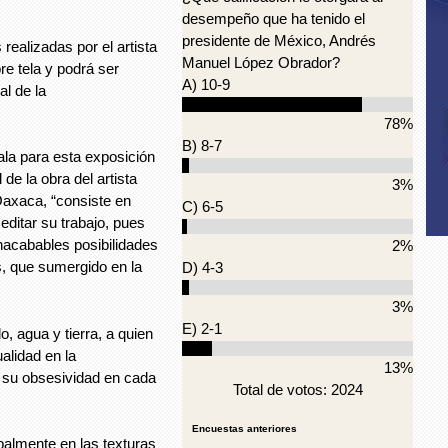
desempeño que ha tenido el
presidente de México, Andrés
realizadas por el artista
Manuel López Obrador?
re tela y podrá ser
A) 10-9
al de la
78%
B) 8-7
ala para esta exposición
de la obra del artista
3%
Oaxaca, “consiste en
C) 6-5
 editar su trabajo, pues
nacabables posibilidades
2%
, que sumergido en la
D) 4-3
3%
E) 2-1
lo, agua y tierra, a quien
alidad en la
13%
de su obsesividad en cada
Total de votos: 2024
Encuestas anteriores
palmente en las texturas