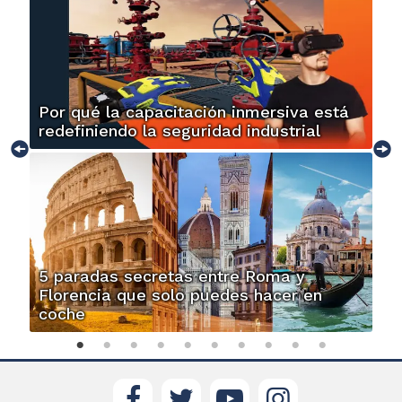
Por qué la capacitación inmersiva está
redefiniendo la seguridad industrial
5 paradas secretas entre Roma y
Florencia que solo puedes hacer en
coche