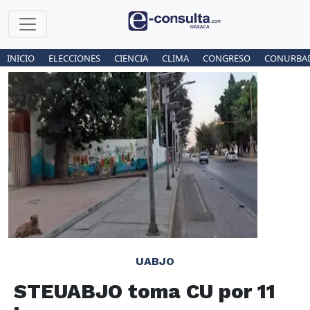
INICIO
ELECCIONES
CIENCIA
CLIMA
CONGRESO
CONURBA
UABJO
STEUABJO toma CU por 11