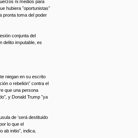
fuerzos ni medios para
que hubiera "oportunistas"
a pronta toma del poder
esión conjunta del
 delito imputable, es
te niegan en su escrito
ión o rebelión" contra el
ere que una persona
do", y Donald Trump "ya
sula de 'será destituido
por lo que el
ab initio", indica.