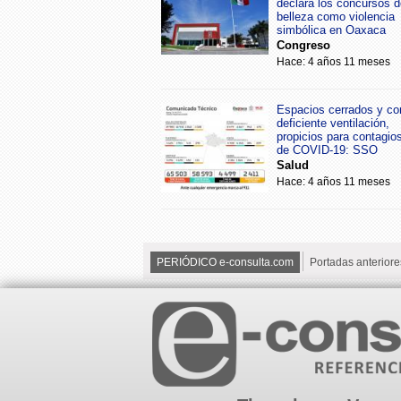
declara los concursos d
belleza como violencia
simbólica en Oaxaca
Congreso
Hace: 4 años 11 meses
Espacios cerrados y co
deficiente ventilación,
propicios para contagio
de COVID-19: SSO
Salud
Hace: 4 años 11 meses
PERIÓDICO e-consulta.com
Portadas anteriore