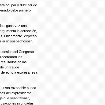
para ocupar y disfrutar de
l Senado debe primero
do alguna vez una
 argumenta la acusación,
es, únicamente "expresó
les eran sospechosos".
a sesión del Congreso
 recordaron los
 resultados de las
 de un fraude
u derecho a expresar esa
 jurista razonable pueda
ones del expresidente
ga que sean falsas",
acusaciones infundadas