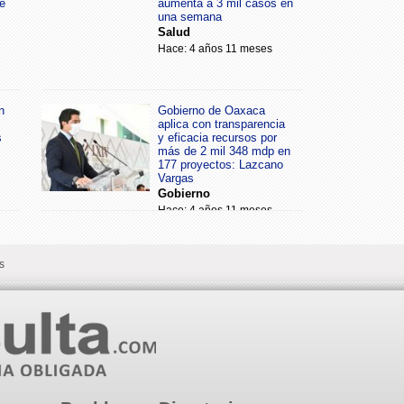
e
aumenta a 3 mil casos en
una semana
Salud
Hace: 4 años 11 meses
n
Gobierno de Oaxaca
aplica con transparencia
s
y eficacia recursos por
más de 2 mil 348 mdp en
177 proyectos: Lazcano
Vargas
Gobierno
Hace: 4 años 11 meses
s