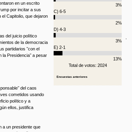
ntaron en un escrito
3%
ump por incitar a sus
C) 6-5
 el Capitolio, que dejaron
2%
D) 4-3
 del juicio político
.
3%
mientos de la democracia
E) 2-1
s partidarios "con el
n la Presidencia" a pesar
13%
Total de votos: 2024
Encuestas anteriores
ponsable" del caos
raves cometidos usando
icio político y a
n ellos, justifica
n a un presidente que