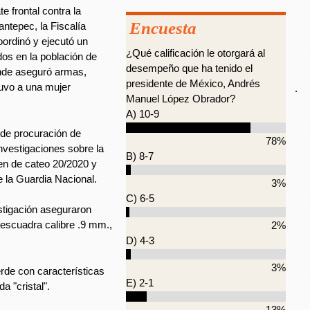
 frontal contra la
Encuesta
antepec, la Fiscalía
ordinó y ejecutó un
¿Qué calificación le otorgará al
dos en la población de
desempeño que ha tenido el
onde aseguró armas,
presidente de México, Andrés
tuvo a una mujer
.
Manuel López Obrador?
A) 10-9
n de procuración de
78%
Investigaciones sobre la
B) 8-7
den de cateo 20/2020 y
e la Guardia Nacional.
3%
C) 6-5
stigación aseguraron
o escuadra calibre .9 mm.,
2%
D) 4-3
3%
rde con características
E) 2-1
 "cristal".
13%