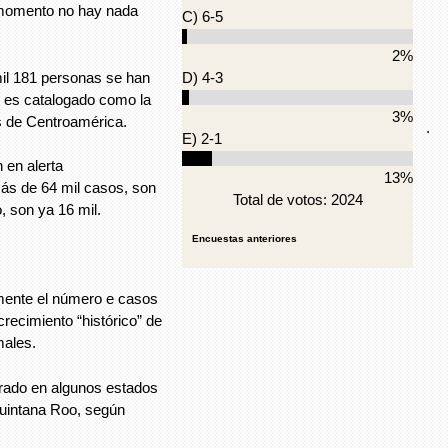
momento no hay nada
C) 6-5
2%
mil 181 personas se han
D) 4-3
 es catalogado como la
3%
s de Centroamérica.
.
E) 2-1
 en alerta
13%
más de 64 mil casos, son
Total de votos: 2024
 son ya 16 mil.
Encuestas anteriores
mente el número e casos
crecimiento “histórico” de
males.
trado en algunos estados
uintana Roo, según