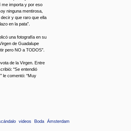
í me importa y por eso
soy ninguna mentirosa,
 decir y que raro que ella
azo en la pata”.
licó una fotografía en su
 Virgen de Guadalupe
tir pero NO a TODOS”.
ota de la Virgen. Entre
cribió: “Se entendió
s” le comentó: “Muy
scándalo
videos
Boda
Ámsterdam