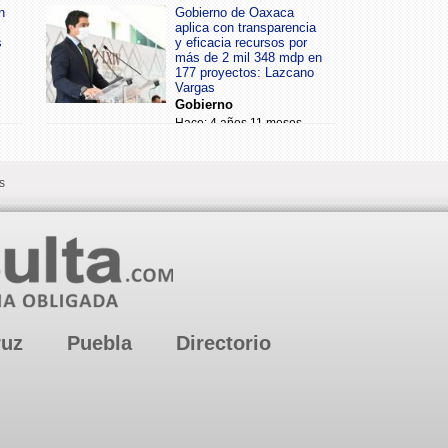
n
Gobierno de Oaxaca
aplica con transparencia
s
y eficacia recursos por
más de 2 mil 348 mdp en
177 proyectos: Lazcano
Vargas
Gobierno
Hace: 4 años 11 meses
s
ruz
Puebla
Directorio