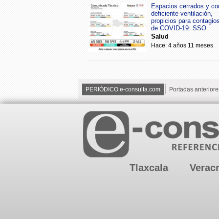
Espacios cerrados y co
deficiente ventilación,
propicios para contagio
de COVID-19: SSO
Salud
Hace: 4 años 11 meses
PERIÓDICO e-consulta.com
Portadas anteriore
Tlaxcala
Verac