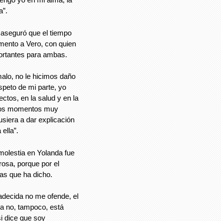
a”.
aseguró que el tiempo
mento a Vero, con quien
rtantes para ambas.
malo, no le hicimos daño
peto de mi parte, yo
ctos, en la salud y en la
chos momentos muy
siera a dar explicación
ella”.
molestia en Yolanda fue
rosa, porque por el
sas que ha dicho.
adecida no me ofende, el
la no, tampoco, está
i dice que soy