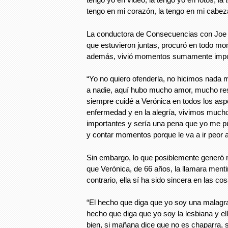
tengo en mi corazón, la tengo en mi cabez
La conductora de Consecuencias con Joe 
que estuvieron juntas, procuró en todo mo
además, vivió momentos sumamente impo
“Yo no quiero ofenderla, no hicimos nada 
a nadie, aquí hubo mucho amor, mucho res
siempre cuidé a Verónica en todos los aspe
enfermedad y en la alegría, vivimos mu
importantes y sería una pena que yo me pu
y contar momentos porque le va a ir peor a 
Sin embargo, lo que posiblemente generó 
que Verónica, de 66 años, la llamara menti
contrario, ella sí ha sido sincera en las co
“El hecho que diga que yo soy una malagr
hecho que diga que yo soy la lesbiana y el
bien, si mañana dice que no es chaparra, s