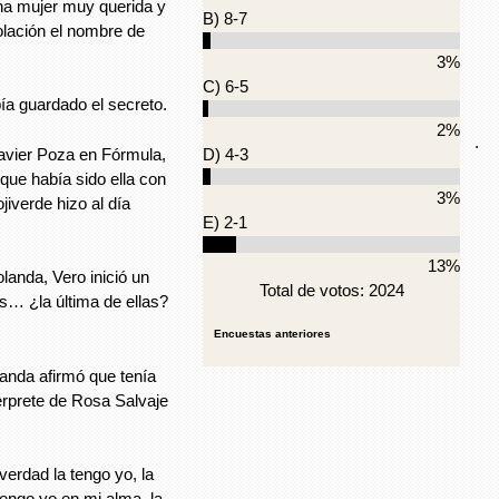
a mujer muy querida y
B) 8-7
olación el nombre de
3%
C) 6-5
ía guardado el secreto.
2%
.
avier Poza en Fórmula,
D) 4-3
que había sido ella con
3%
iverde hizo al día
E) 2-1
13%
landa, Vero inició un
Total de votos: 2024
s… ¿la última de ellas?
Encuestas anteriores
landa afirmó que tenía
térprete de Rosa Salvaje
verdad la tengo yo, la
 tengo yo en mi alma, la