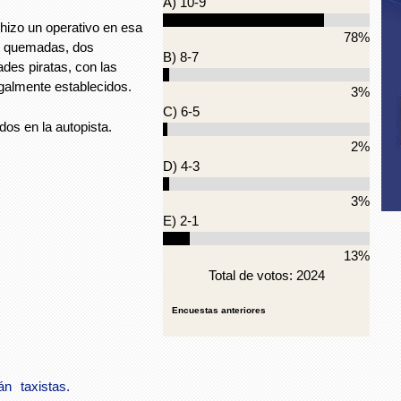
A) 10-9
hizo un operativo en esa
78%
as quemadas, dos
B) 8-7
ades piratas, con las
galmente establecidos.
3%
C) 6-5
os en la autopista.
2%
D) 4-3
3%
E) 2-1
13%
Total de votos: 2024
Encuestas anteriores
án
taxistas.