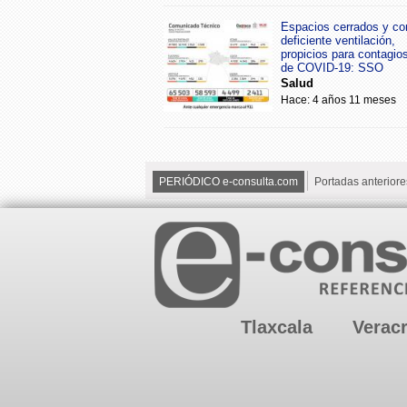
Espacios cerrados y co
deficiente ventilación,
propicios para contagio
de COVID-19: SSO
Salud
Hace: 4 años 11 meses
PERIÓDICO e-consulta.com
Portadas anteriore
Tlaxcala
Verac