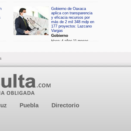
n
Gobierno de Oaxaca
aplica con transparencia
s
y eficacia recursos por
más de 2 mil 348 mdp en
177 proyectos: Lazcano
Vargas
Gobierno
Hace: 4 años 11 meses
s
ruz
Puebla
Directorio