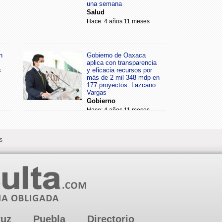
una semana
Salud
Hace: 4 años 11 meses
n
Gobierno de Oaxaca
aplica con transparencia
s
y eficacia recursos por
más de 2 mil 348 mdp en
177 proyectos: Lazcano
Vargas
Gobierno
Hace: 4 años 11 meses
s
ruz
Puebla
Directorio