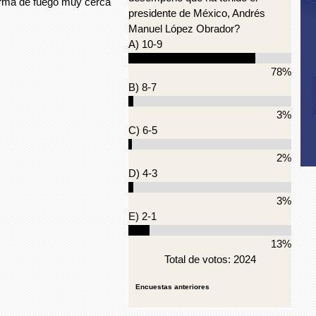
 arma de fuego muy cerca
presidente de México, Andrés
Manuel López Obrador?
A) 10-9
78%
B) 8-7
3%
C) 6-5
2%
D) 4-3
3%
E) 2-1
13%
Total de votos: 2024
Encuestas anteriores