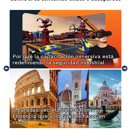
Por qué la capacitación inmersiva está
redefiniendo la seguridad industrial
5 paradas secretas entre Roma y
Florencia que solo puedes hacer en
coche