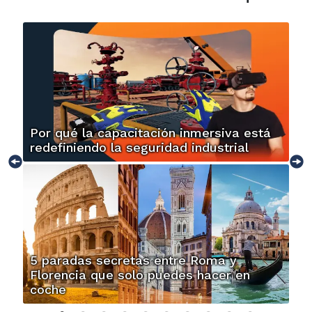
Por qué la capacitación inmersiva está
redefiniendo la seguridad industrial
5 paradas secretas entre Roma y
Florencia que solo puedes hacer en
coche