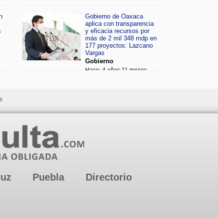
n
Gobierno de Oaxaca
aplica con transparencia
s
y eficacia recursos por
más de 2 mil 348 mdp en
177 proyectos: Lazcano
Vargas
Gobierno
Hace: 4 años 11 meses
s
ruz
Puebla
Directorio