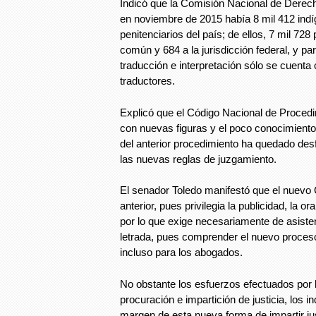
Indicó que la Comisión Nacional de Dere
en noviembre de 2015 había 8 mil 412 indí
penitenciarios del país; de ellos, 7 mil 728
común y 684 a la jurisdicción federal, y pa
traducción e interpretación sólo se cuenta 
traductores.
Explicó que el Código Nacional de Proced
con nuevas figuras y el poco conocimiento
del anterior procedimiento ha quedado de
las nuevas reglas de juzgamiento.
El senador Toledo manifestó que el nuevo 
anterior, pues privilegia la publicidad, la or
por lo que exige necesariamente de asisten
letrada, pues comprender el nuevo proceso 
incluso para los abogados.
No obstante los esfuerzos efectuados por 
procuración e impartición de justicia, los i
margen de esta nueva forma de impartir jus