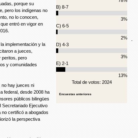
78%
tuadas, porque su
B) 8-7
, pero los indígenas no
nto, no lo conocen,
3%
que entró en vigor en
C) 6-5
2016.
2%
.
la implementación y la
D) 4-3
itaron a jueces,
3%
 peritos, pero
E) 2-1
blos y comunidades
13%
Total de votos: 2024
 no hay jueces ni
ca federal, desde 2008 ha
Encuestas anteriores
nsores públicos bilingües
l Secretariado Ejecutivo
 no certificó a abogados
iorizó la perspectiva