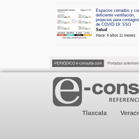
Espacios cerrados y co
deficiente ventilación,
propicios para contagio
de COVID-19: SSO
Salud
Hace: 4 años 11 meses
PERIÓDICO e-consulta.com
Portadas anteriore
Tlaxcala
Verac