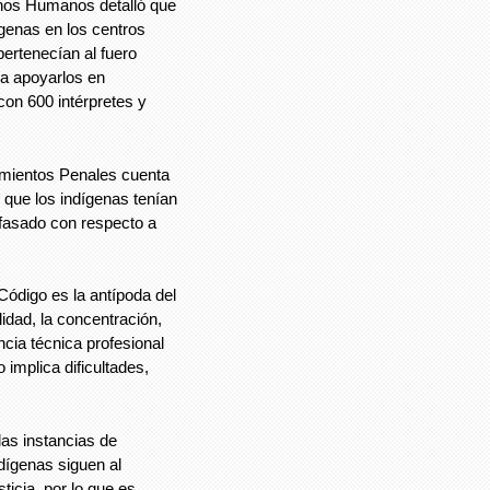
chos Humanos detalló que
genas en los centros
 pertenecían al fuero
ra apoyarlos en
con 600 intérpretes y
imientos Penales cuenta
 que los indígenas tenían
sfasado con respecto a
Código es la antípoda del
alidad, la concentración,
cia técnica profesional
implica dificultades,
las instancias de
ndígenas siguen al
ticia, por lo que es