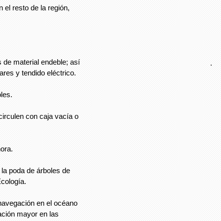
l resto de la región,
.
 de material endeble; así
.
res y tendido eléctrico.
les.
circulen con caja vacía o
ora.
e la poda de árboles de
Ecología.
 navegación en el océano
ación mayor en las