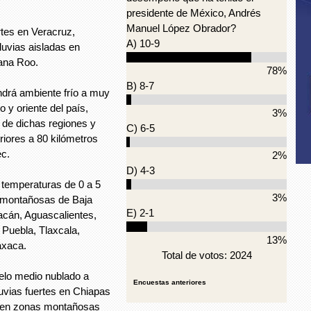
presidente de México, Andrés
Manuel López Obrador?
ertes en Veracruz,
A) 10-9
uvias aisladas en
ana Roo.
78%
B) 8-7
drá ambiente frío a muy
o y oriente del país,
3%
de dichas regiones y
C) 6-5
iores a 80 kilómetros
ec.
2%
D) 4-3
 temperaturas de 0 a 5
3%
 montañosas de Baja
E) 2-1
acán, Aguascalientes,
 Puebla, Tlaxcala,
13%
axaca.
Total de votos: 2024
ielo medio nublado a
Encuestas anteriores
luvias fuertes en Chiapas
s en zonas montañosas