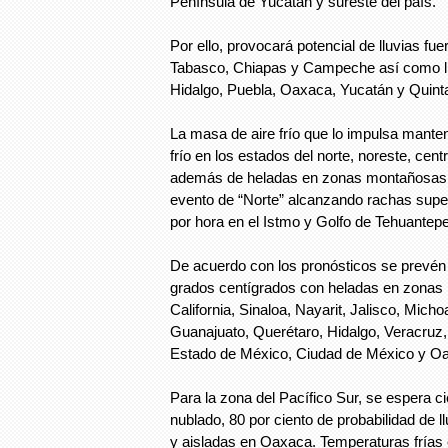
Península de Yucatán y sureste del país.
Por ello, provocará potencial de lluvias fu
Tabasco, Chiapas y Campeche así como ll
Hidalgo, Puebla, Oaxaca, Yucatán y Quint
La masa de aire frío que lo impulsa manten
frío en los estados del norte, noreste, centr
además de heladas en zonas montañosas 
evento de “Norte” alcanzando rachas super
por hora en el Istmo y Golfo de Tehuantep
De acuerdo con los pronósticos se prevén
grados centígrados con heladas en zonas
California, Sinaloa, Nayarit, Jalisco, Micho
Guanajuato, Querétaro, Hidalgo, Veracruz,
Estado de México, Ciudad de México y O
Para la zona del Pacífico Sur, se espera c
nublado, 80 por ciento de probabilidad de l
y aisladas en Oaxaca. Temperaturas fría