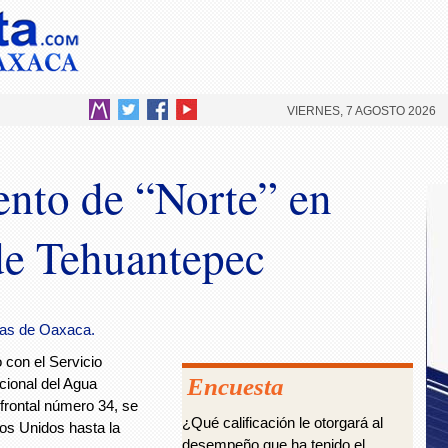
VIERNES, 7 AGOSTO 2026
ento de “Norte” en
de Tehuantepec
as de Oaxaca.
 con el Servicio
Encuesta
cional del Agua
rontal número 34, se
¿Qué calificación le otorgará al
dos Unidos hasta la
desempeño que ha tenido el