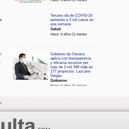
Tercera ola de COVID-19
e
aumenta a 3 mil casos en
una semana
Salud
Hace: 4 años 11 meses
n
Gobierno de Oaxaca
aplica con transparencia
s
y eficacia recursos por
más de 2 mil 348 mdp en
177 proyectos: Lazcano
Vargas
Gobierno
Hace: 4 años 11 meses
s