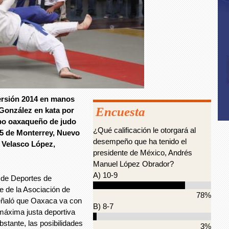
versión 2014 en manos
Encuesta
González en kata por
uipo oaxaqueño de judo
¿Qué calificación le otorgará al
15 de Monterrey, Nuevo
desempeño que ha tenido el
n Velasco López,
presidente de México, Andrés
Manuel López Obrador?
A) 10-9
l de Deportes de
 de la Asociación de
78%
ñaló que Oaxaca va con
B) 8-7
 máxima justa deportiva
bstante, las posibilidades
3%