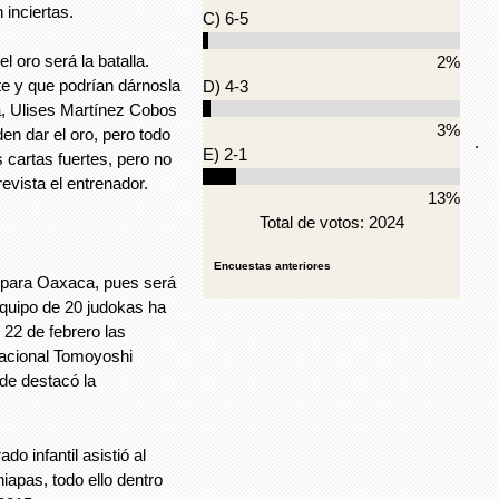
 inciertas.
C) 6-5
l oro será la batalla.
2%
te y que podrían dárnosla
D) 4-3
a, Ulises Martínez Cobos
3%
n dar el oro, pero todo
.
E) 2-1
 cartas fuertes, pero no
revista el entrenador.
13%
Total de votos: 2024
Encuestas anteriores
 para Oaxaca, pues será
equipo de 20 judokas ha
 22 de febrero las
Nacional Tomoyoshi
de destacó la
do infantil asistió al
iapas, todo ello dentro