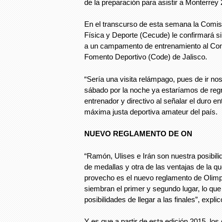
de la preparación para asistir a Monterrey
En el transcurso de esta semana la Comisi
Física y Deporte (Cecude) le confirmará si 
a un campamento de entrenamiento al Cons
Fomento Deportivo (Code) de Jalisco.
“Sería una visita relámpago, pues de ir no
sábado por la noche ya estaríamos de regr
entrenador y directivo al señalar el duro e
máxima justa deportiva amateur del país.
NUEVO REGLAMENTO DE ON
“Ramón, Ulises e Irán son nuestra posibili
de medallas y otra de las ventajas de la 
provecho es el nuevo reglamento de Olimp
siembran el primer y segundo lugar, lo qu
posibilidades de llegar a las finales”, explic
Y es que a partir de esta edición 2015, lo