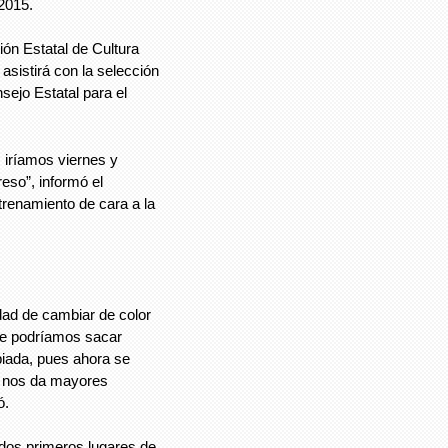
 2015.
ón Estatal de Cultura
asistirá con la selección
ejo Estatal para el
s iríamos viernes y
eso”, informó el
ntrenamiento de cara a la
dad de cambiar de color
que podríamos sacar
iada, pues ahora se
e nos da mayores
ó.
s dos primeros lugares de