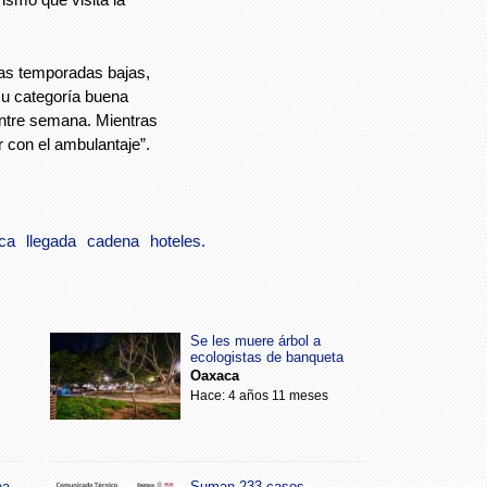
sas temporadas bajas,
u categoría buena
entre semana. Mientras
ar con el ambulantaje”.
ca
llegada
cadena
hoteles.
Se les muere árbol a
ecologistas de banqueta
Oaxaca
Hace: 4 años 11 meses
ea
Suman 233 casos