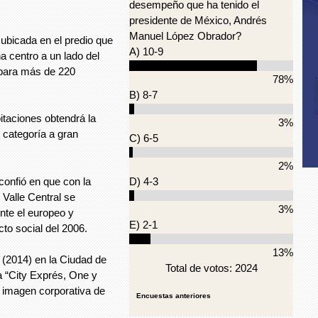
desempeño que ha tenido el
presidente de México, Andrés
Manuel López Obrador?
 ubicada en el predio que
A) 10-9
a centro a un lado del
 para más de 220
78%
B) 8-7
bitaciones obtendrá la
3%
 categoría a gran
C) 6-5
2%
confió en que con la
D) 4-3
 Valle Central se
3%
ente el europeo y
E) 2-1
cto social del 2006.
13%
 (2014) en la Ciudad de
Total de votos: 2024
a “City Exprés, One y
 imagen corporativa de
Encuestas anteriores