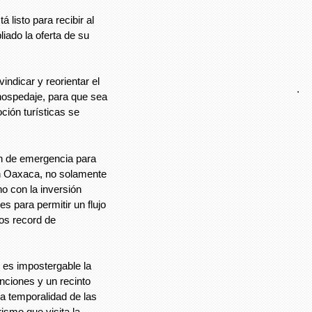
 listo para recibir al
iado la oferta de su
indicar y reorientar el
.
 hospedaje, para que sea
ción turísticas se
an de emergencia para
 en Oaxaca, no solamente
no con la inversión
es para permitir un flujo
pos record de
o es impostergable la
nciones y un recinto
la temporalidad de las
ismo que visita la