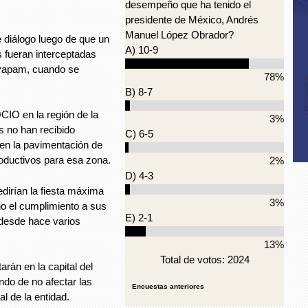
desempeño que ha tenido el
presidente de México, Andrés
Manuel López Obrador?
e diálogo luego de que un
A) 10-9
 fueran interceptadas
uayapam, cuando se
78%
B) 8-7
CIO en la región de la
3%
 no han recibido
C) 6-5
en la pavimentación de
roductivos para esa zona.
2%
D) 4-3
dirían la fiesta máxima
3%
no el cumplimiento a sus
E) 2-1
desde hace varios
13%
Total de votos: 2024
rán en la capital del
ndo de no afectar las
Encuestas anteriores
l de la entidad.