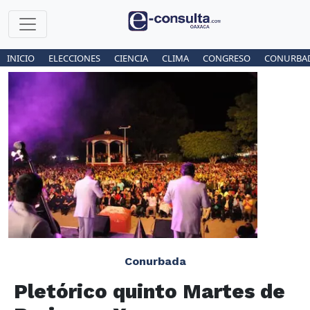
INICIO
ELECCIONES
CIENCIA
CLIMA
CONGRESO
CONURBA
Conurbada
Pletórico quinto Martes de