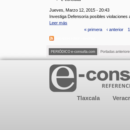
Jueves, Marzo 12, 2015 - 20:43
Investiga Defensoría posibles violacione
Leer más
« primera
‹ anterior
1
Suscribirse a RSS - investiga
PERIÓDICO e-consulta.com
Portadas anteriore
Tlaxcala
Verac