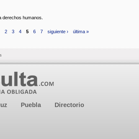
s a derechos humanos.
2
3
4
5
6
7
siguiente ›
última »
s
ruz
Puebla
Directorio