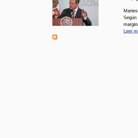
Martes
Según 
margina
Leer m
Suscribirse a RSS - estímulos fiscales