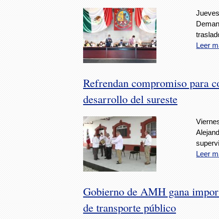
Jueves
Demand
traslad
Leer m
Refrendan compromiso para con
desarrollo del sureste
Viernes
Alejan
supervi
Leer m
Gobierno de AMH gana importan
de transporte público