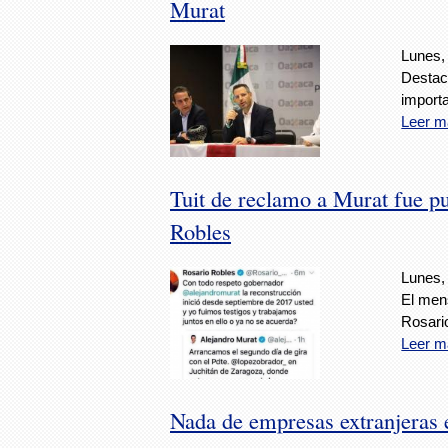
Murat
Lunes, 
Destac
import
Leer m
Tuit de reclamo a Murat fue p
Robles
Lunes, 
El men
Rosari
Leer m
Nada de empresas extranjeras