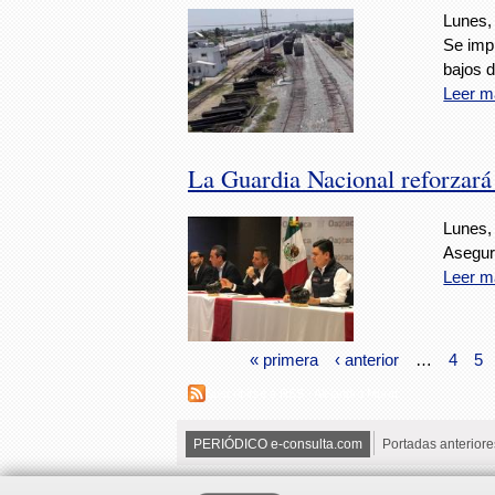
Lunes, 
Se imp
bajos d
Leer m
La Guardia Nacional reforzará
Lunes, 
Asegur
Leer m
« primera
‹ anterior
…
4
5
Suscribirse a RSS - Alejandro Murat
PERIÓDICO e-consulta.com
Portadas anteriore