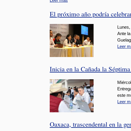
Leer más
El próximo año podría celebr
Lunes, 
Ante la
Guelag
Leer m
Inicia en la Cañada la Séptima
Miérco
Entrega
este mu
Leer m
Oaxaca, trascendental en la ge