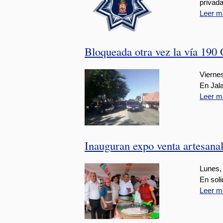
privada
Leer m
Bloqueada otra vez la vía 190
Vierne
En Jal
Leer m
Inauguran expo venta artesana
Lunes,
En sol
Leer m