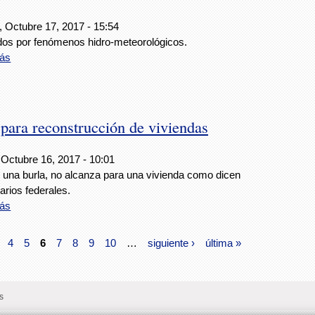
, Octubre 17, 2017 - 15:54
dos por fenómenos hidro-meteorológicos.
ás
ara reconstrucción de viviendas
 Octubre 16, 2017 - 10:01
l una burla, no alcanza para una vivienda como dicen
arios federales.
ás
4
5
6
7
8
9
10
…
siguiente ›
última »
s