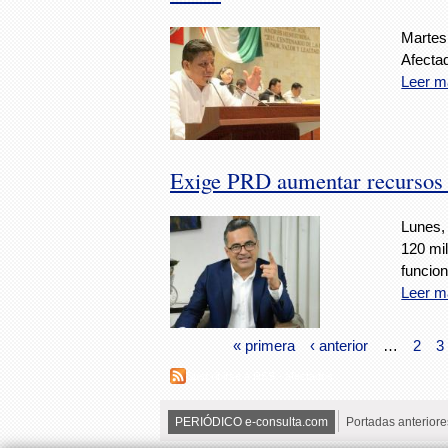
Martes
Afecta
Leer m
Exige PRD aumentar recursos p
Lunes,
120 mi
funcion
Leer m
« primera
‹ anterior
…
2
3
Suscribirse a RSS - afectados
PERIÓDICO e-consulta.com
Portadas anteriore