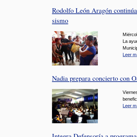
Rodolfo León Aragón continúa 
sismo
Miérco
La ayu
Municip
Leer m
Nadia prepara concierto con
Viernes
benefi
Leer m
Integra Defensoría a programa