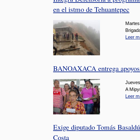
en el istmo de Tehuantepec
Martes
Brigad
Leer m
BANOAXACA entrega apoyos d
Jueves
A Mipy
Leer m
Exige diputado Tomás Basaldú 
Costa