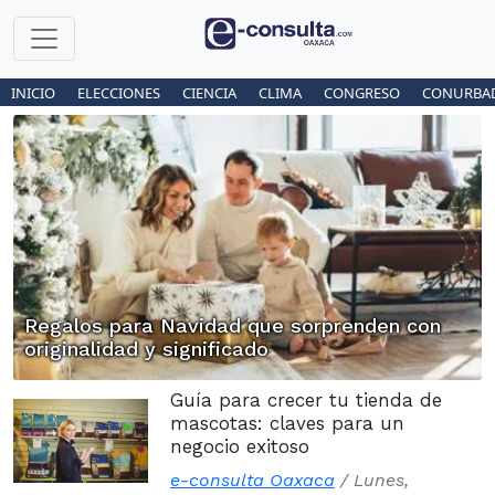
INICIO
ELECCIONES
CIENCIA
CLIMA
CONGRESO
CONURBA
Regalos para Navidad que sorprenden con
originalidad y significado
Guía para crecer tu tienda de
mascotas: claves para un
negocio exitoso
e-consulta Oaxaca
/
Lunes,