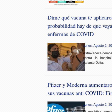
Dime qué vacuna te aplicaron
probabilidad hay de que vayas
enfermas de COVID
Lunes, Agosto 2, 20
AstraZeneca demost
contra la hospita
variante Delta.
Pfizer y Moderna aumentaron
sus vacunas anti COVID: Fi
Lunes, Agosto 2, 20
El periódico detal