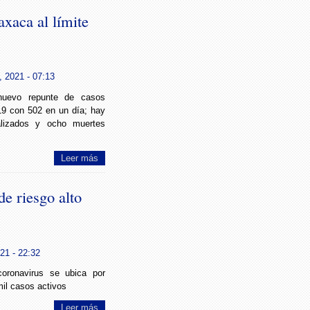
xaca al límite
, 2021 - 07:13
nuevo repunte de casos
9 con 502 en un día; hay
alizados y ocho muertes
Leer más
e riesgo alto
21 - 22:32
coronavirus se ubica por
il casos activos
Leer más