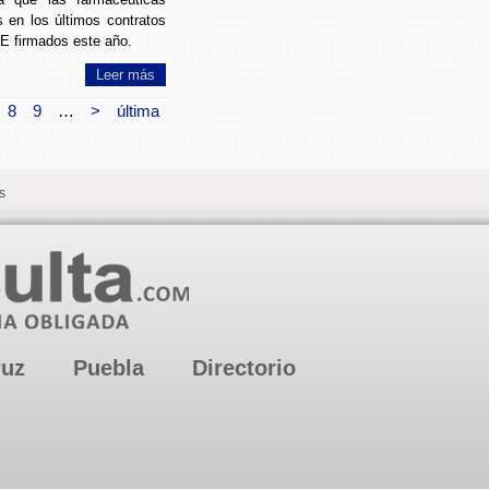
s en los últimos contratos
UE firmados este año.
Leer más
8
9
…
>
última
s
ruz
Puebla
Directorio