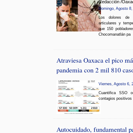
Redacción /Oaxa
Domingo, Agosto 8,
Los dolores de c
articulares y temp
que 150 pobladore
Chocomanatlán pa
Atraviesa Oaxaca el pico más
pandemia con 2 mil 810 caso
Viernes, Agosto 6, 
Cuantifica SSO o
contagios positivos 
Autocuidado, fundamental pa