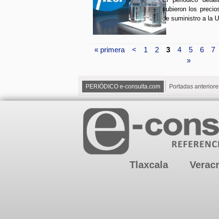
subieron los precio
de suministro a la 
« primera
<
1
2
3
4
5
6
7
»
PERIÓDICO e-consulta.com
Portadas anteriore
Tlaxcala
Verac