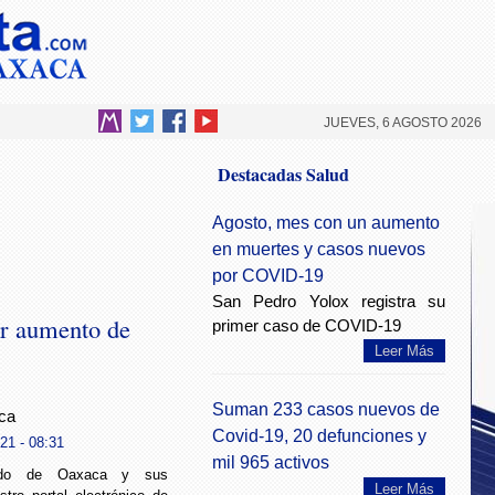
JUEVES, 6 AGOSTO 2026
Destacadas Salud
Agosto, mes con un aumento
en muertes y casos nuevos
por COVID-19
San Pedro Yolox registra su
or aumento de
primer caso de COVID-19
Leer Más
Suman 233 casos nuevos de
ca
Covid-19, 20 defunciones y
21 - 08:31
mil 965 activos
ado de Oaxaca y sus
Leer Más