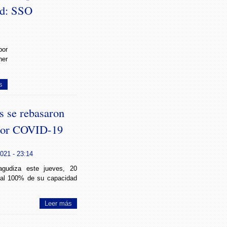
ud: SSO
por
ner
s
s se rebasaron
 por COVID-19
021 - 23:14
gudiza este jueves, 20
n al 100% de su capacidad
Leer más