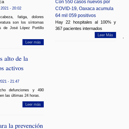
Con 550 casos nuevos por
ca
COVID-19, Oaxaca acumula
 2021 - 20:02
64 mil 059 positivos
abeza, fatiga, dolores
Hay 22 hospitales al 100% y
eratura son los síntomas
s de José López Portillo
367 pacientes internados
Leer Más
.
Leer más
 alto de la
s activos
2021 - 21:47
cho defunciones y 490
en las últimas 24 horas.
Leer más
ra la prevención