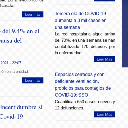
tro portal electrónico de
Tlaxcala.
Tercera ola de COVID-19
Leer más
aumenta a 3 mil casos en
una semana
 del 9.4% en el
La red hospitalaria sigue arriba
causa del
del 70%, en una semana se han
contabilizado 170 decesos por
la enfermedad
Leer Más
 2021 - 22:07
ión en la entidad.
Espacios cerrados y con
Leer más
deficiente ventilación,
propicios para contagios de
COVID-19: SSO
Cuantifican 653 casos nuevos y
incertidumbre si
12 defunciones.
 Covid-19
Leer Más