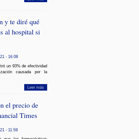
 y te diré qué
 al hospital si
21 - 16:08
ró un 93% de efectividad
lización causada por la
Leer más
 el precio de
nancial Times
21 - 11:59
la que las farmacéuticas