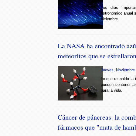
Los días importa
astronómico anual s
diciembre.
La NASA ha encontrado azú
meteoritos que se estrellaron
Jueves, Noviembre 
Lo que respalda la 
pueden contener al
para la vida.
Cáncer de páncreas: la comb
fármacos que "mata de hambr