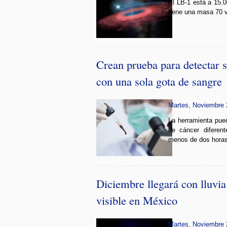
El LB-1 está a 15.0
tiene una masa 70 
Crean prueba para detectar s
con una sola gota de sangre
Martes, Noviembre 2
La herramienta pued
de cáncer diferen
menos de dos horas
Diciembre llegará con lluvia 
visible en México
Martes, Noviembre 2