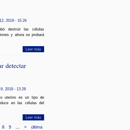
2, 2019 - 15:26
obó destruir las células
tones y ahora se probará
Leer más
r detectar
8, 2019 - 13:28
lo uterino es un tipo de
duce en las células del
Leer más
8
9
…
>
última