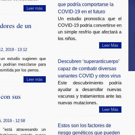
que podría comportarse la
Leer más
COVID-19 en el futuro
Un estudio pronostica que el
adores de un
COVID-19 podría convertirse en
un simple resfrío que afectará a
los niños.
Leer Más
2, 2019 - 13:12
 un estudio sugieren que
Descubren ‘superanticuerpo’
s podrían mezclarse para
capaz de combatir diversas
smitida por los perros.
variantes COVID y otros virus
Leer más
Este descubrimiento podría
ayudar a desarrollar nuevas
con sus
vacunas y tratamientos ante las
nuevas mutaciones.
Leer Más
, 2019 - 12:58
Estos son los factores de
 "está atravesando un
riesgo genéticos que pueden