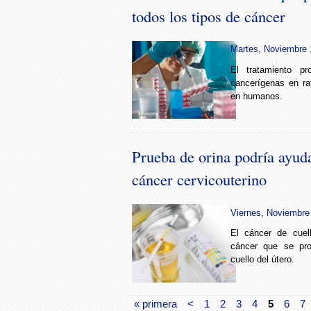
todos los tipos de cáncer
Martes, Noviembre 1
El tratamiento pr
cancerígenas en ra
en humanos.
Prueba de orina podría ayuda
cáncer cervicouterino
Viernes, Noviembre 
El cáncer de cuel
cáncer que se pro
cuello del útero.
« primera
<
1
2
3
4
5
6
7