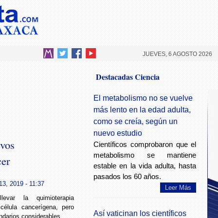
JUEVES, 6 AGOSTO 2026
Destacadas Ciencia
El metabolismo no se vuelve
más lento en la edad adulta,
como se creía, según un
nuevo estudio
evos
Científicos comprobaron que el
metabolismo se mantiene
cer
estable en la vida adulta, hasta
pasados los 60 años.
13, 2019 - 11:37
Leer Más
var la quimioterapia
célula cancerígena, pero
Así vaticinan los científicos
ndarios considerables.