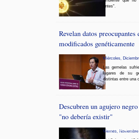
ambiente que no 
antes".
Revelan datos preocupantes 
modificados genéticamente
Miércoles, Diciembr
Las gemelas sufri
lugares de su g
distintas entre una c
Descubren un agujero negro
"no debería existir"
Foto: Especial Internet
Viernes, Noviembre 