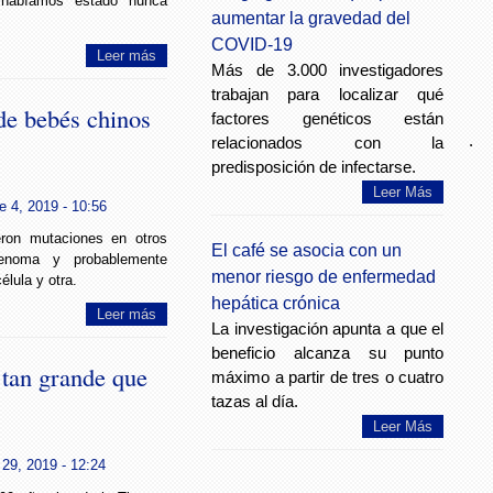
habíamos estado nunca
aumentar la gravedad del
COVID-19
Leer más
Más de 3.000 investigadores
trabajan para localizar qué
de bebés chinos
factores genéticos están
.
relacionados con la
predisposición de infectarse.
Leer Más
e 4, 2019 - 10:56
eron mutaciones en otros
El café se asocia con un
enoma y probablemente
menor riesgo de enfermedad
élula y otra.
hepática crónica
Leer más
La investigación apunta a que el
beneficio alcanza su punto
 tan grande que
máximo a partir de tres o cuatro
tazas al día.
Leer Más
.
29, 2019 - 12:24