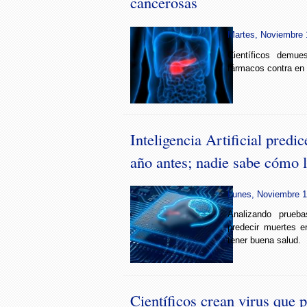
cancerosas
Martes, Noviembre 1
Científicos demue
fármacos contra en
Inteligencia Artificial predi
año antes; nadie sabe cómo 
Lunes, Noviembre 1
Analizando prueb
predecir muertes e
tener buena salud.
Científicos crean virus que p