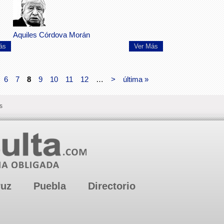
Aquiles Córdova Morán
ás
Ver Más
6
7
8
9
10
11
12
…
>
última »
s
ruz
Puebla
Directorio