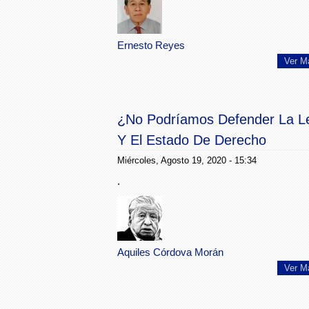
Ernesto Reyes
Ver M
¿No Podríamos Defender La L
Y El Estado De Derecho
Unificada Y Consecuentement
Miércoles, Agosto 19, 2020 - 15:34
.
Aquiles Córdova Morán
Ver M