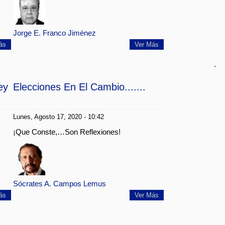
Jorge E. Franco Jiménez
ás
Ver Más
.
ey
Elecciones En El Cambio.......
e?
Lunes, Agosto 17, 2020 - 10:42
¡Que Conste,…Son Reflexiones!
Sócrates A. Campos Lemus
ás
Ver Más