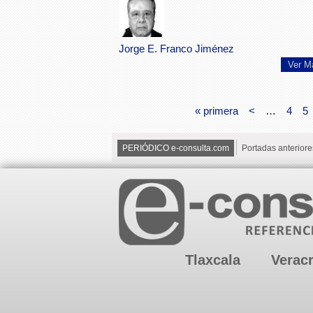
Jorge E. Franco Jiménez
Ver M
« primera
<
…
4
5
PERIÓDICO e-consulta.com
Portadas anteriore
Tlaxcala
Verac