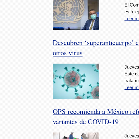
El Com
está le
Leer m
Descubren ‘superanticuerpo’ c
otros virus
Jueves,
Este d
tratam
Leer m
OPS recomienda a México refor
variantes de COVID-19
Jueves,