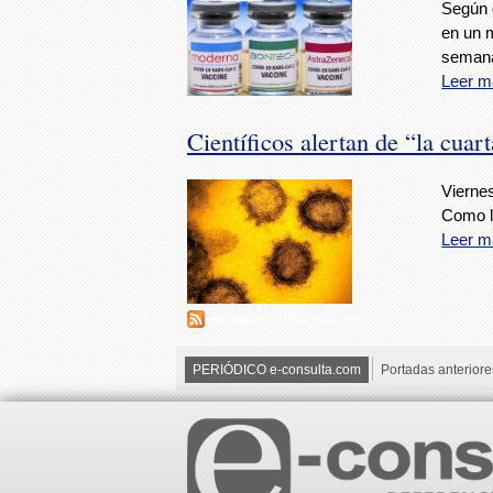
Según 
en un 
seman
Leer m
Científicos alertan de “la cua
Viernes
Como l
Leer m
Suscribirse a RSS - variantes
PERIÓDICO e-consulta.com
Portadas anteriore