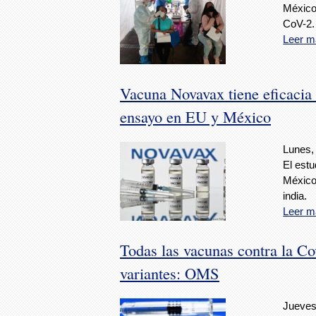
México 
CoV-2.
Leer m
Vacuna Novavax tiene eficacia 
ensayo en EU y México
Lunes, 
El estu
México 
india.
Leer m
Todas las vacunas contra la Cov
variantes: OMS
Jueves