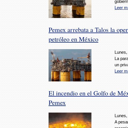
gobier
Leer m
Pemex arrebata a Talos la ope
petróleo en México
Lunes, 
La par
un priv
Leer m
El incendio en el Golfo de Mé
Pemex
Lunes, 
A pesa