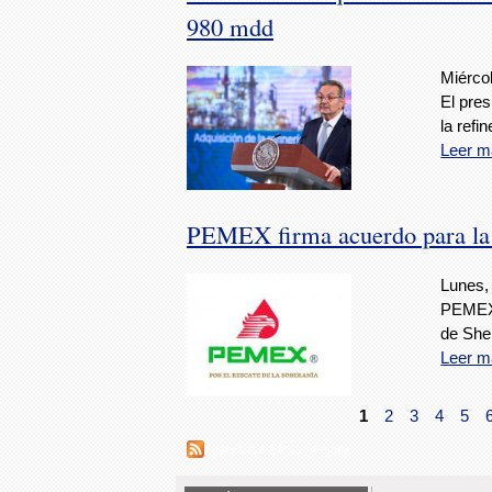
980 mdd
Miérco
El pre
la refi
Leer m
PEMEX firma acuerdo para la c
Lunes,
PEMEX 
de Shel
Leer m
1
2
3
4
5
Suscribirse a RSS - Pemex