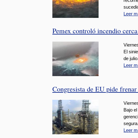
recorr
sucedi
Leer m
Pemex controló incendio cerc
Viernes
El sini
de julio
Leer m
Congresista de EU pide frenar
Viernes
Bajo el
gerenci
segura
Leer m