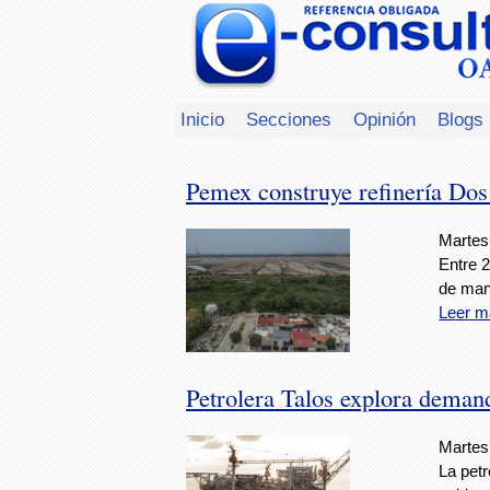
Inicio
Secciones
Opinión
Blogs
Pemex construye refinería Dos
Martes,
Entre 
de man
Leer m
Petrolera Talos explora dema
Martes,
La petr