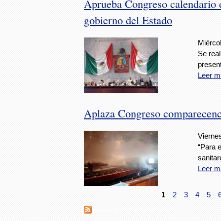
Aprueba Congreso calendario d
gobierno del Estado
Miércol
Se real
presen
Leer m
Aplaza Congreso comparecen
Vierne
“Para e
sanitar
Leer m
1
2
3
4
5
Suscribirse a RSS - funcionarios