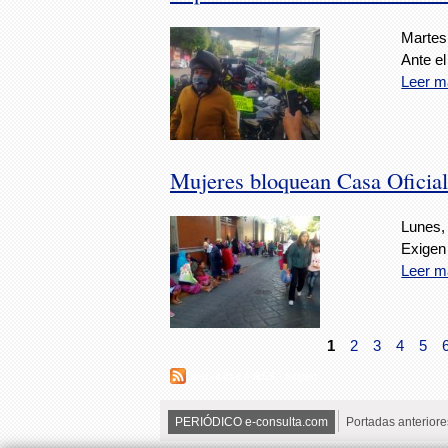
Martes,
Ante e
Leer m
Mujeres bloquean Casa Oficia
Lunes,
Exigen
Leer m
1
2
3
4
5
Suscribirse a RSS - exigen
PERIÓDICO e-consulta.com
Portadas anteriore