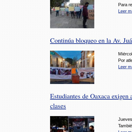
Para r
Leer m
Continúa bloqueo en la Av. Ju
Miérco
Por atl
Leer m
Estudiantes de Oaxaca exigen 
clases
Jueves,
También