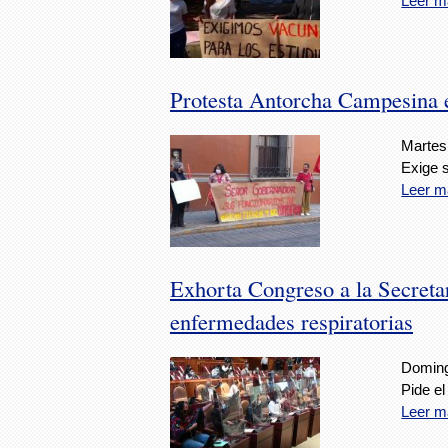
Leer m
Protesta Antorcha Campesina 
Martes
Exige 
Leer m
Exhorta Congreso a la Secretar
enfermedades respiratorias
Doming
Pide el
Leer m