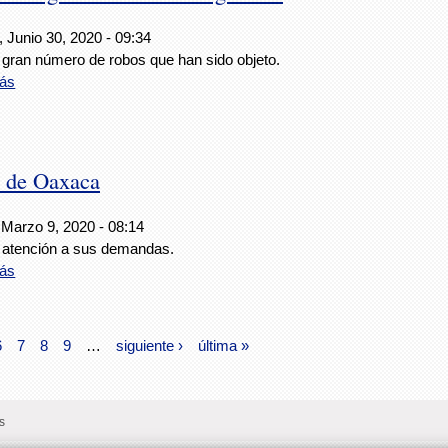
 Junio 30, 2020 - 09:34
l gran número de robos que han sido objeto.
ás
l de Oaxaca
 Marzo 9, 2020 - 08:14
 atención a sus demandas.
ás
6
7
8
9
…
siguiente ›
última »
s