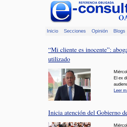
Inicio
Secciones
Opinión
Blogs
“Mi cliente es inocente”: abog
utilizado
Miércol
El ex 
audienc
Leer m
Inicia atención del Gobierno 
Miércol