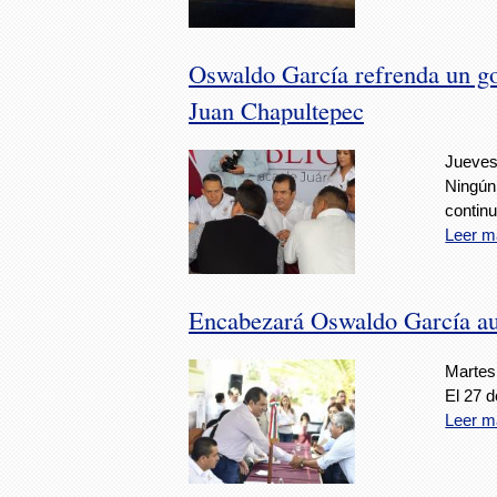
Oswaldo García refrenda un go
Juan Chapultepec
Jueves,
Ningún
contin
Leer m
Encabezará Oswaldo García au
Martes,
El 27 d
Leer m