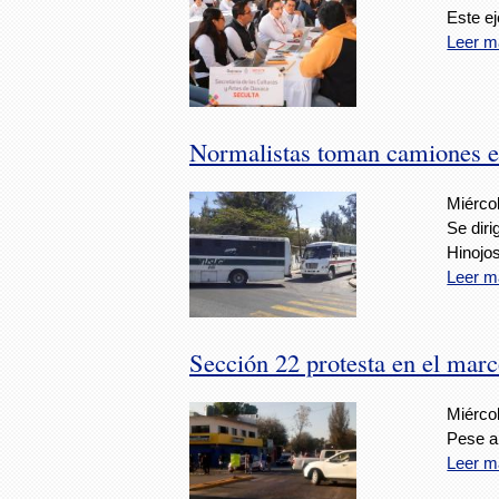
Este ej
Leer m
Normalistas toman camiones e
Miércol
Se diri
Hinojos
Leer m
Sección 22 protesta en el mar
Miércol
Pese a 
Leer m