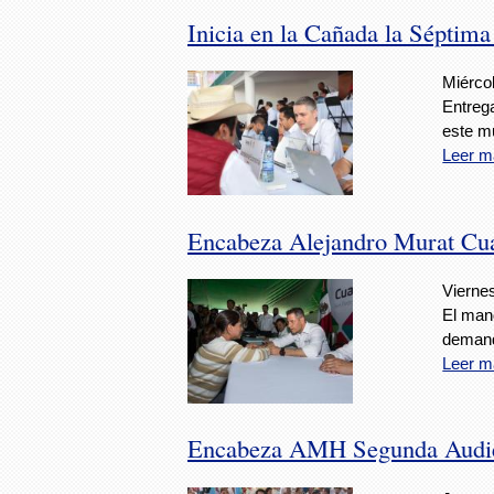
Inicia en la Cañada la Séptima
Miérco
Entrega
este mu
Leer m
Encabeza Alejandro Murat Cua
Vierne
El man
deman
Leer m
Encabeza AMH Segunda Audien