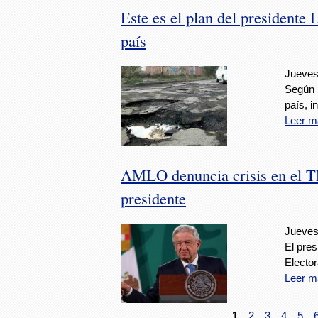
Este es el plan del presidente
país
Jueves
Según 
país, i
Leer m
AMLO denuncia crisis en el TE
presidente
Jueves
El pres
Elector
Leer m
1
2
3
4
5