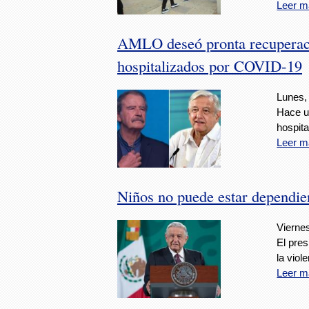
Leer m
AMLO deseó pronta recuperac
hospitalizados por COVID-19
Lunes,
Hace u
hospita
Leer m
Niños no puede estar dependi
Viernes
El pres
la viol
Leer m