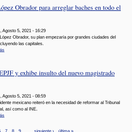
 López Obrador para arreglar baches en todo el
, Agosto 5, 2021 - 16:29
López Obrador, su plan empezaría por grandes ciudades del
ncluyendo las capitales.
ás
PJF y exhibe insulto del nuevo magistrado
, Agosto 5, 2021 - 08:59
idente mexicano reiteró en la necesidad de reformar al Tribunal
al, así como al INE.
ás
6
7
8
9
…
siguiente ›
última »