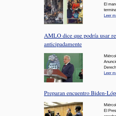
El man
termina
Leer m
AMLO dice que podría usar rec
anticipadamente
Miércol
Anunció
Derech
Leer m
Preparan encuentro Biden-Lópe
Miércol
El Pres