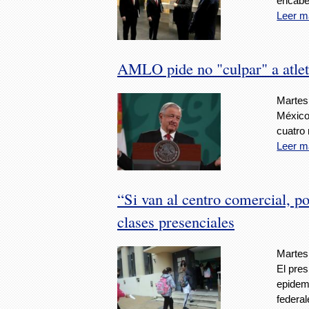
encabe
Leer m
AMLO pide no "culpar" a atlet
Martes
México
cuatro
Leer m
“Si van al centro comercial, p
clases presenciales
Martes
El pres
epidem
federal