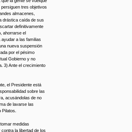
a que la gente se vuelque
e persiguen tres objetivos
grandes almacenes,
a drástica caída de sus
cartar definitivamente
 ahorrarse el
ayudar a las familias
ar una nueva suspensión
rada por el pésimo
tual Gobierno y no
. 3) Ante el crecimiento
te, el Presidente está
esponsabilidad sobre las
ra, acusándolas de no
ma de lavarse las
 Pilatos.
e tomar medidas
 contra la libertad de los