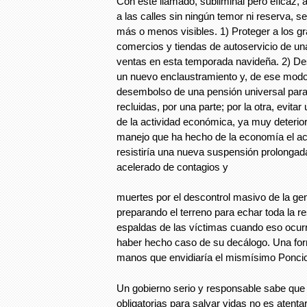
Con este llamado, subliminal pero eficaz, 
a las calles sin ningún temor ni reserva, s
más o menos visibles. 1) Proteger a los 
comercios y tiendas de autoservicio de un
ventas en esta temporada navideña. 2) Des
un nuevo enclaustramiento y, de ese modo,
desembolso de una pensión universal para 
recluidas, por una parte; por la otra, evit
de la actividad económica, ya muy deterio
manejo que ha hecho de la economía el ac
resistiría una nueva suspensión prolongada
acelerado de contagios y
muertes por el descontrol masivo de la gen
preparando el terreno para echar toda la r
espaldas de las víctimas cuando eso ocur
haber hecho caso de su decálogo. Una for
manos que envidiaría el mismísimo Poncio
Un gobierno serio y responsable sabe qu
obligatorias para salvar vidas no es atentar