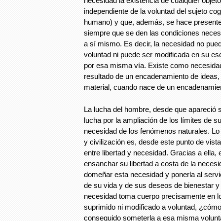
necesidad la existencia de cualquier obje
independiente de la voluntad del sujeto co
humano) y que, además, se hace presente
siempre que se den las condiciones necesa
a sí mismo. Es decir, la necesidad no pue
voluntad ni puede ser modificada en su es
por esa misma vía. Existe como necesidad
resultado de un encadenamiento de ideas
material, cuando nace de un encadenamien
La lucha del hombre, desde que apareció sob
lucha por la ampliación de los límites de su 
necesidad de los fenómenos naturales. L
y civilización es, desde este punto de vista
entre libertad y necesidad. Gracias a ella,
ensanchar su libertad a costa de la necesi
domeñar esta necesidad y ponerla al servi
de su vida y de sus deseos de bienestar y 
necesidad toma cuerpo precisamente en l
suprimido ni modificado a voluntad, ¿cóm
conseguido someterla a esa misma volun