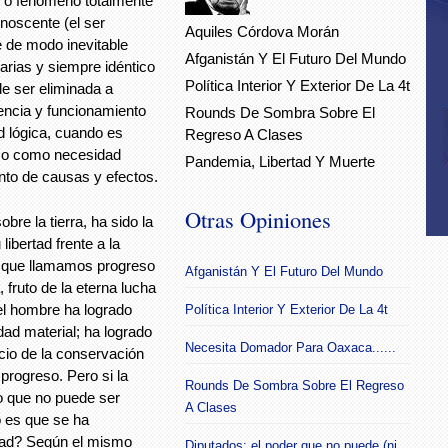
to o fenómeno totalmente
gnoscente (el ser
Aquiles Córdova Morán
 de modo inevitable
Afganistán Y El Futuro Del Mundo
rias y siempre idéntico
Política Interior Y Exterior De La 4t
de ser eliminada a
encia y funcionamiento
Rounds De Sombra Sobre El
 lógica, cuando es
Regreso A Clases
, o como necesidad
Pandemia, Libertad Y Muerte
to de causas y efectos.
Otras Opiniones
re la tierra, ha sido la
libertad frente a la
o que llamamos progreso
Afganistán Y El Futuro Del Mundo
, fruto de la eterna lucha
 el hombre ha logrado
Política Interior Y Exterior De La 4t
dad material; ha logrado
Necesita Domador Para Oaxaca......
cio de la conservación
progreso. Pero si la
Rounds De Sombra Sobre El Regreso
o que no puede ser
A Clases
o es que se ha
tad? Según el mismo
Diputados: el poder que no puede (ni