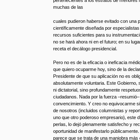
pertenecientes a los estratos de menores i
muchas de las
cuales pudieron haberse evitado con una p
científicamente diseñada por especialistas
recursos suficientes para su instrumentaci
no se hará ahora ni en el futuro; en su lug
receta el decálogo presidencial.
Pero no es de la eficacia o ineficacia médi
que quiero ocuparme hoy, sino de la declar
Presidente de que su aplicación no es oblig
absolutamente voluntaria. Este Gobierno, s
ni dictatorial, sino profundamente respetuos
ciudadanos. Nada por la fuerza –resumió– t
convencimiento. Y creo no equivocarme si
de nosotros (incluidos columnistas y repor
uno que otro poderoso empresario), este d
perlas, lo dejó plenamente satisfecho y re
oportunidad de manifestarlo públicamente. 
parece que se trata de una maniobra más d