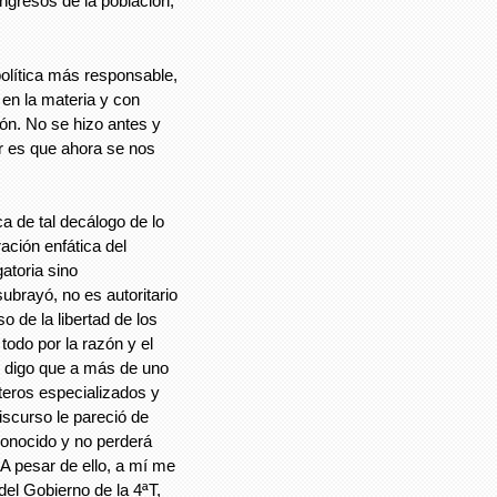
ngresos de la población,
olítica más responsable,
 en la materia y con
ón. No se hizo antes y
ar es que ahora se nos
ca de tal decálogo de lo
ación enfática del
atoria sino
ubrayó, no es autoritario
o de la libertad de los
odo por la razón y el
 digo que a más de uno
teros especializados y
iscurso le pareció de
conocido y no perderá
A pesar de ello, a mí me
el Gobierno de la 4ªT,