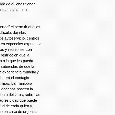
ida de quienes tienen
r la navaja oculta
ertad” el permitir que los
táculo; dejarlos
de autoservicio, centros
le en expendios expuestos
stas y reuniones con
 restricción que la
go o la que les pueda
a sabiendas de que la
a experiencia mundial y
, será el contagio
s más. La maniobra
iudadanos poseen la
ento del virus, sobre las
 agresividad que puede
lud de cada quien y
o en caso de urgencia.