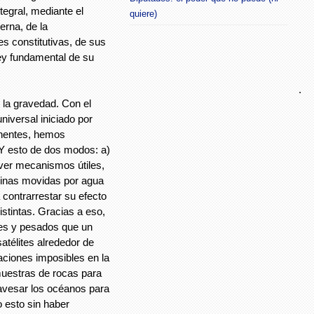
tegral, mediante el
quiere)
erna, de la
es constitutivas, de sus
ley fundamental de su
.
 la gravedad. Con el
iversal iniciado por
inentes, hemos
. Y esto de dos modos: a)
ver mecanismos útiles,
rbinas movidas por agua
 contrarrestar su efecto
stintas. Gracias a eso,
es y pesados que un
atélites alrededor de
gaciones imposibles en la
 muestras de rocas para
ravesar los océanos para
o esto sin haber