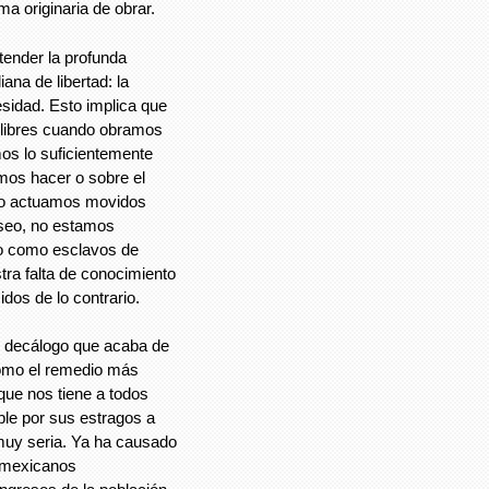
a originaria de obrar.
tender la profunda
iana de libertad: la
cesidad. Esto implica que
libres cuando obramos
os lo suficientemente
mos hacer o sobre el
do actuamos movidos
eseo, no estamos
no como esclavos de
tra falta de conocimiento
os de lo contrario.
el decálogo que acaba de
como el remedio más
que nos tiene a todos
ble por sus estragos a
 muy seria. Ya ha causado
l mexicanos