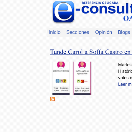
Inicio
Secciones
Opinión
Blogs
Tunde Carol a Sofía Castro en l
Martes,
Históri
votos 
Leer m
Suscribirse a RSS - tunde