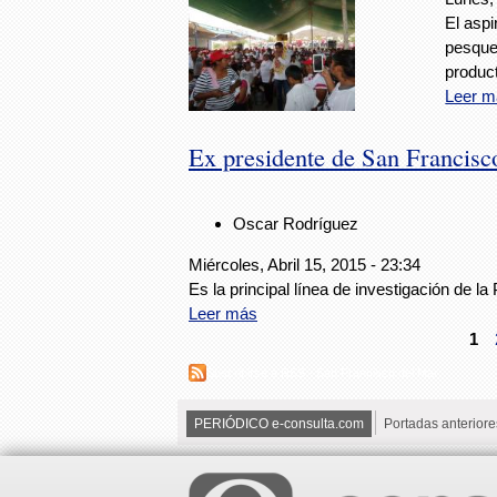
El asp
pesquer
product
Leer m
Ex presidente de San Francisco
Oscar Rodríguez
Miércoles, Abril 15, 2015 - 23:34
Es la principal línea de investigación de 
Leer más
1
Suscribirse a RSS - San Francisco del Mar
PERIÓDICO e-consulta.com
Portadas anteriore