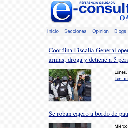
Inicio
Secciones
Opinión
Blogs
Coordina Fiscalía General ope
armas, droga y detiene a 5 per
Lunes,
Leer m
Se roban cajero a bordo de pat
Miércol